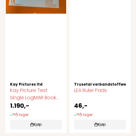
Kay Pictures ltd
Trusetal verbandstoffwerk 
Kay Picture Test
LEA Ruler Pads
Single LogMAR Book
Synstest barn
1.190,-
46,-
På lager
På lager
Kjøp
Kjøp