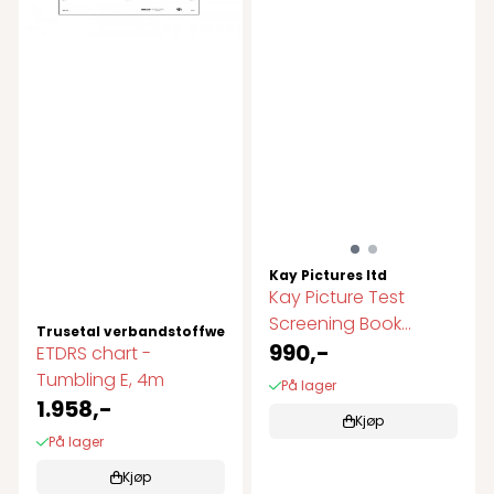
Kay Pictures ltd
Kay Picture Test
Screening Book
Trusetal verbandstoffwerk gmbh
Synsscreening ...
990,-
ETDRS chart -
Tumbling E, 4m
På lager
1.958,-
Kjøp
På lager
Kjøp