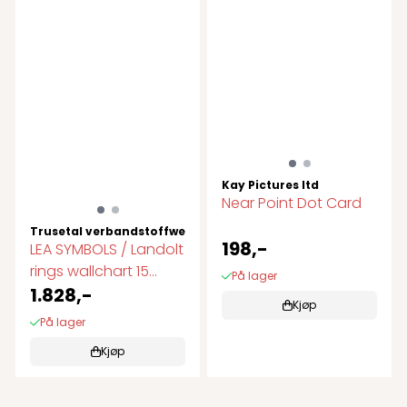
Kay Pictures ltd
Near Point Dot Card
Trusetal verbandstoffwerk gmbh
198,-
LEA SYMBOLS / Landolt
rings wallchart 15
På lager
linjer.
1.828,-
Kjøp
På lager
Kjøp