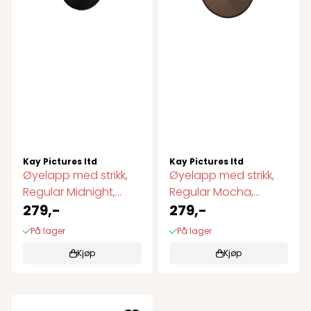
Kay Pictures ltd
Kay Pictures ltd
Øyelapp med strikk,
Øyelapp med strikk,
Regular Midnight,
Regular Mocha,
Voksen
279,-
Voksen
279,-
På lager
På lager
Kjøp
Kjøp