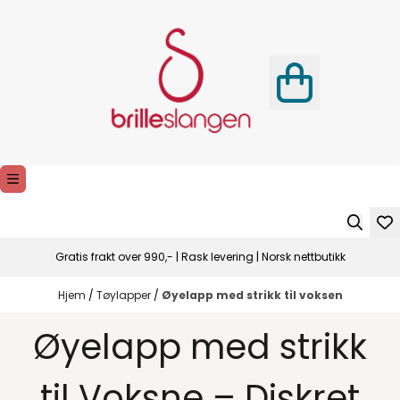
Hopp til innhold
Gratis frakt over 990,- | Rask levering | Norsk nettbutikk
Hjem
/
Tøylapper
/
Øyelapp med strikk til voksen
Øyelapp med strikk
til Voksne – Diskret