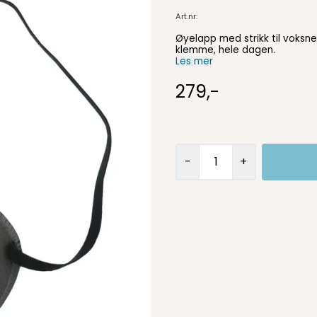
Art.nr:
Øyelapp med strikk til voksne 
klemme, hele dagen.
Les mer
279,-
-
+