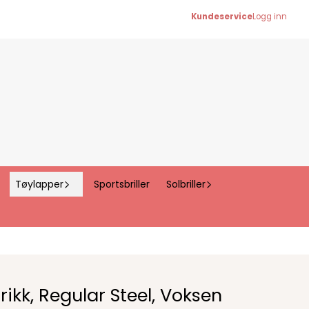
Kundeservice
Logg inn
Tøylapper
Sportsbriller
Solbriller
ikk, Regular Steel, Voksen