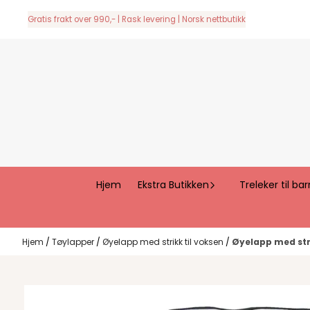
Hopp til innhold
Gratis frakt over 990,- | Rask levering | Norsk nettbutikk
Hjem
Ekstra Butikken
Treleker til bar
Hjem
/
Tøylapper
/
Øyelapp med strikk til voksen
/
Øyelapp med stri