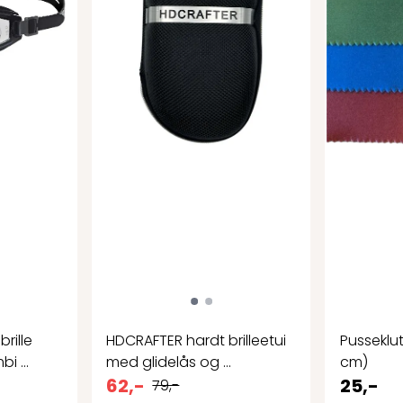
rille
HDCRAFTER hardt brilleetui
Pusseklut 
i ...
med glidelås og ...
cm)
62,-
25,-
79,-