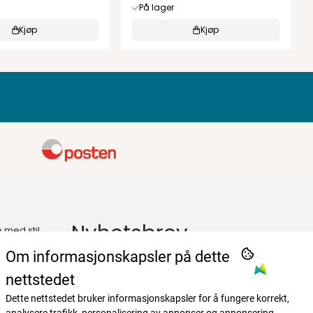
På lager
Kjøp
Kjøp
Nyhetsbrev
p med stil
Om informasjonskapsler på dette
Registrer deg for å motta nyheter og
tilbud!
nettstedet
E-post
Dette nettstedet bruker informasjonskapsler for å fungere korrekt,