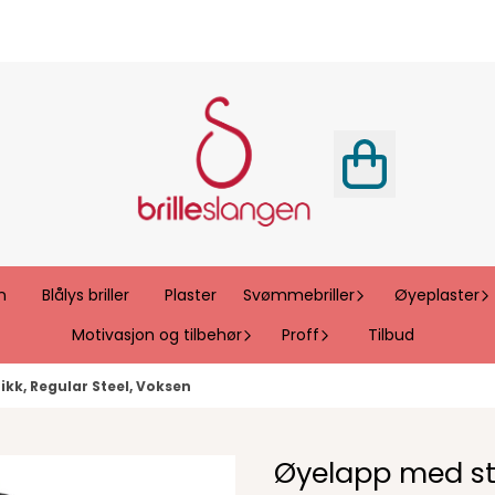
n
Blålys briller
Plaster
Svømmebriller
Øyeplaster
Motivasjon og tilbehør
Proff
Tilbud
kk, Regular Steel, Voksen
Øyelapp med str