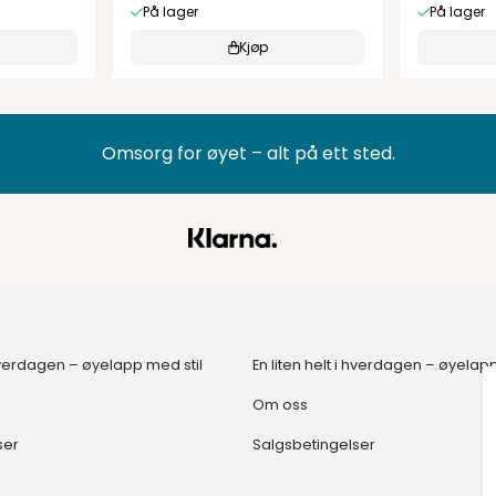
På lager
På lager
Kjøp
Omsorg for øyet – alt på ett sted.
i hverdagen – øyelapp med stil
En liten helt i hverdagen – øyelap
Om oss
ser
Salgsbetingelser