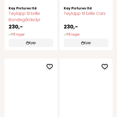
Kay Pictures ltd
Kay Pictures ltd
Tøylapp til brille
Tøylapp til brille Cars
Bondegårdsdyr
230,-
230,-
På lager
På lager
Kjøp
Kjøp