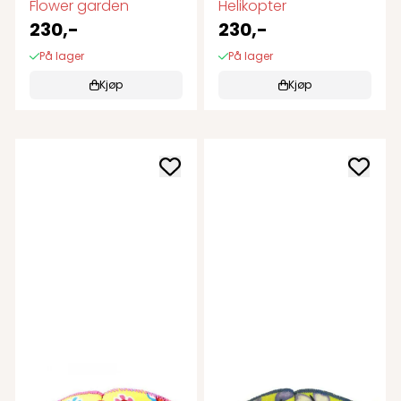
Flower garden
Helikopter
230,-
230,-
På lager
På lager
Kjøp
Kjøp