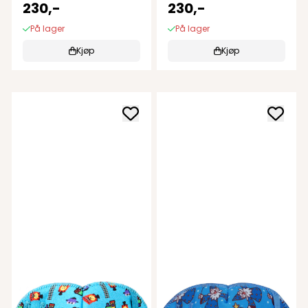
230,-
230,-
På lager
På lager
Kjøp
Kjøp