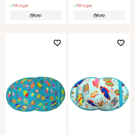
På lager
På lager
Kjøp
Kjøp