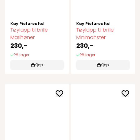
Kay Pictures ltd
Kay Pictures ltd
Tøylapp til brille
Tøylapp til brille
Marihøner
Minimonster
230,-
230,-
På lager
På lager
Kjøp
Kjøp