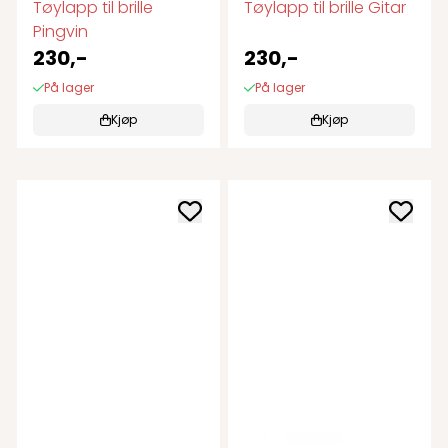
Tøylapp til brille
Tøylapp til brille Gitar
Pingvin
230,-
230,-
På lager
På lager
Kjøp
Kjøp