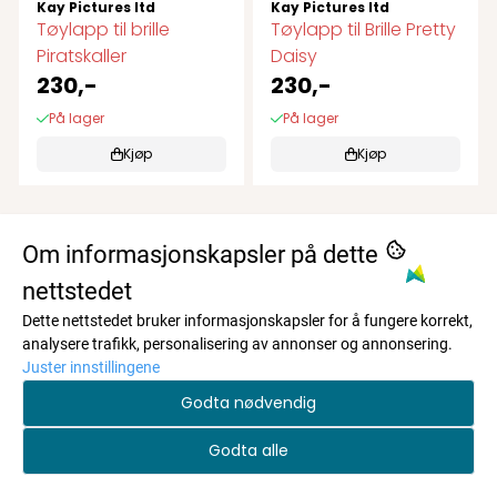
Kay Pictures ltd
Kay Pictures ltd
Tøylapp til brille
Tøylapp til Brille Pretty
Piratskaller
Daisy
230,-
230,-
På lager
På lager
Kjøp
Kjøp
1
2
Neste >>
Om informasjonskapsler på dette
nettstedet
Viser
1
til
32
(av
48
produkter)
Dette nettstedet bruker informasjonskapsler for å fungere korrekt,
analysere trafikk, personalisering av annonser og annonsering.
Omsorg for øyet – alt på ett sted.
Juster innstillingene
Godta nødvendig
Godta alle