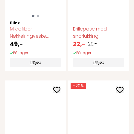
Blinx
Mikrofiber
Brillepose med
Nøkkelringveske
snorlukking
"Smiley" (12x12 cm)
49,-
22,-
29,-
På lager
På lager
Kjøp
Kjøp
-20%