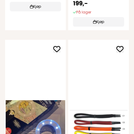
av ...
199,-
Kjøp
På lager
Kjøp