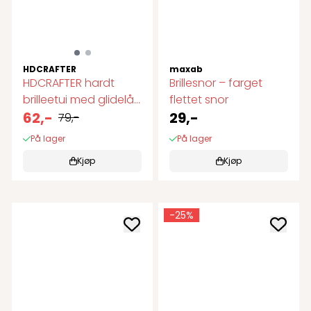
HDCRAFTER
maxab
HDCRAFTER hardt
Brillesnor – farget
brilleetui med glidelås
flettet snor
og ...
62,-
29,-
79,-
På lager
På lager
Kjøp
Kjøp
-25%