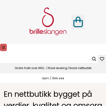
Hopp til innhold
Gratis frakt over 990,- | Rask levering | Norsk nettbutikk
Hjem
/
Om oss
En nettbutikk bygget på
verdier, kvalitet og omsorg