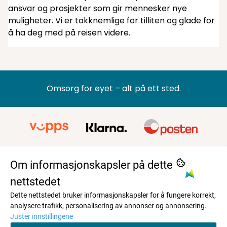
ansvar og prosjekter som gir mennesker nye
muligheter. Vi er takknemlige for tilliten og glade for
å ha deg med på reisen videre.
Omsorg for øyet – alt på ett sted.
Om informasjonskapsler på dette
nettstedet
Dette nettstedet bruker informasjonskapsler for å fungere korrekt,
BRILLESLANGEN AS
analysere trafikk, personalisering av annonser og annonsering.
En liten helt i hverdagen – øyelapp med stil
Travbaneveien 3
Juster innstillingene