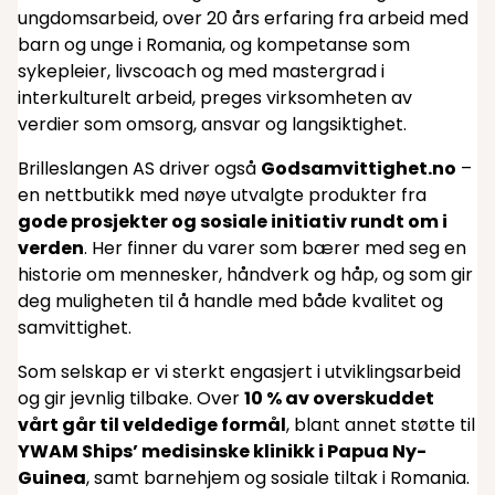
ungdomsarbeid, over 20 års erfaring fra arbeid med
barn og unge i Romania, og kompetanse som
sykepleier, livscoach og med mastergrad i
interkulturelt arbeid, preges virksomheten av
verdier som omsorg, ansvar og langsiktighet.
Brilleslangen AS driver også
Godsamvittighet.no
–
en nettbutikk med nøye utvalgte produkter fra
gode prosjekter og sosiale initiativ rundt om i
verden
. Her finner du varer som bærer med seg en
historie om mennesker, håndverk og håp, og som gir
deg muligheten til å handle med både kvalitet og
samvittighet.
Som selskap er vi sterkt engasjert i utviklingsarbeid
og gir jevnlig tilbake. Over
10 % av overskuddet
vårt går til veldedige formål
, blant annet støtte til
YWAM Ships’ medisinske klinikk i Papua Ny-
Guinea
, samt barnehjem og sosiale tiltak i Romania.