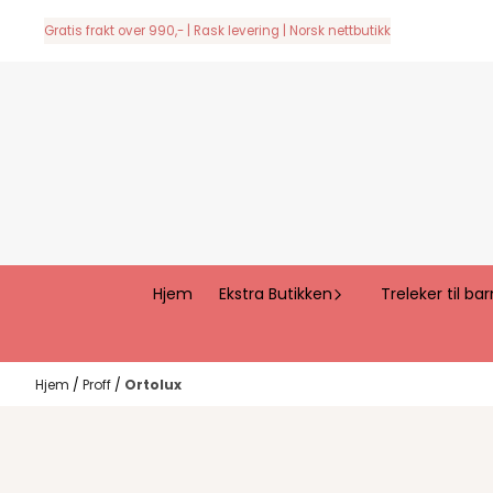
Hopp til innhold
Gratis frakt over 990,- | Rask levering | Norsk nettbutikk
Hjem
Ekstra Butikken
Treleker til bar
Hjem
/
Proff
/
Ortolux