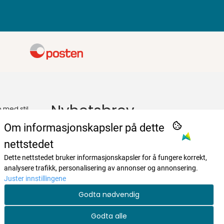
Nyhetsbrev
p med stil
Om informasjonskapsler på dette
Registrer deg for å motta nyheter og
tilbud!
nettstedet
E-post
Dette nettstedet bruker informasjonskapsler for å fungere korrekt,
analysere trafikk, personalisering av annonser og annonsering.
Juster innstillingene
Registrer deg
Godta nødvendig
Godta alle