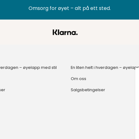
Omsorg for øyet – alt på ett sted.
i hverdagen – øyelapp med stil
En liten helt i hverdagen – øyelap
Om oss
ser
Salgsbetingelser