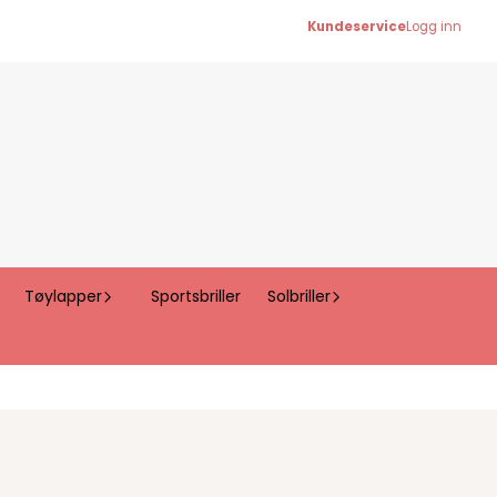
Kundeservice
Logg inn
Tøylapper
Sportsbriller
Solbriller