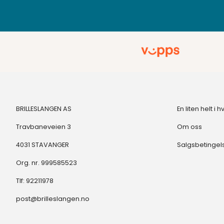
BRILLESLANGEN AS
En liten helt 
Travbaneveien 3
Om oss
4031 STAVANGER
Salgsbetingel
Org. nr. 999585523
Tlf:
92211978
post@brilleslangen.no