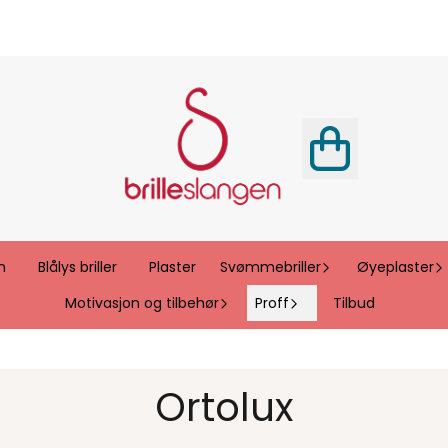
n
Blålys briller
Plaster
Svømmebriller
Øyeplaster
Motivasjon og tilbehør
Proff
Tilbud
Ortolux