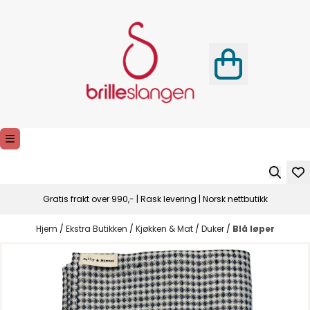
Hopp til innhold
Gratis frakt over 990,- | Rask levering | Norsk nettbutikk
Hjem
/
Ekstra Butikken
/
Kjøkken & Mat
/
Duker
/
Blå løper