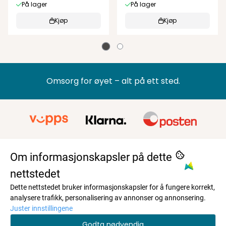
På lager
På lager
Kjøp
Kjøp
Omsorg for øyet – alt på ett sted.
Om informasjonskapsler på dette
nettstedet
Dette nettstedet bruker informasjonskapsler for å fungere korrekt,
BRILLESLANGEN AS
analysere trafikk, personalisering av annonser og annonsering.
En liten helt i hverdagen – øyelapp med stil
Travbaneveien 3
Juster innstillingene
En liten helt i hverdagen – øyelapp med stil
Om oss
Godta nødvendig
4031 STAVANGER