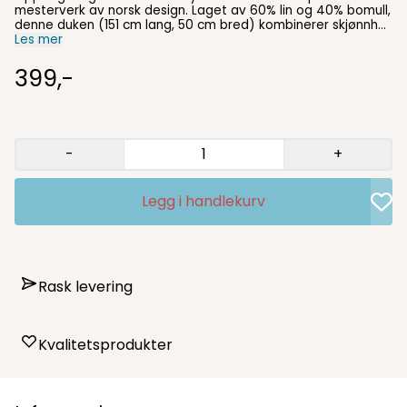
mesterverk av norsk design. Laget av 60% lin og 40% bomull,
denne duken (151 cm lang, 50 cm bred) kombinerer skjønnhet
og funksjonalitet på enestående vis. Skap en stilig
Les mer
atmosfære med denne unike blå løperen, der kvalitet og
design forenes for å heve ditt spiseområde. Utforsk også
399,-
våre matchende bordbrikker i samme farge og mønster for
en helhetlig estetikk. Velkommen til en verden av
raffinement og skandinavisk estetikk.
-
+
Legg i handlekurv
Rask levering
Kvalitetsprodukter