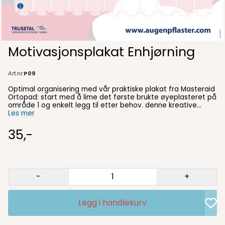
Motivasjonsplakat Enhjørning
Art.nr:
P09
Optimal organisering med vår praktiske plakat fra Masteraid
Ortopad: start med å lime det første brukte øyeplasteret på
område 1 og enkelt legg til etter behov. denne kreative
tilnærmingen er motiverende for barnet å se fremgangen
Les mer
når plakaten gradvis fylles med deres egne brukte lapper.
gjør øyebehandlingen engasjerende og enklere samtidig
35,-
med denne tilpasningsdyktige løsningen. utforsk også vårt
utvalg av solgte klistermerker for å ytterligere tilpasse og
dekorere plakaten (se 'motivasjon' fanen). oppdag hvor gøy
og effektiv øyehelse kan være med Masteraid Ortopad.
bestill nå for en praktisk og motiverende metode!
-
+
Legg i handlekurv